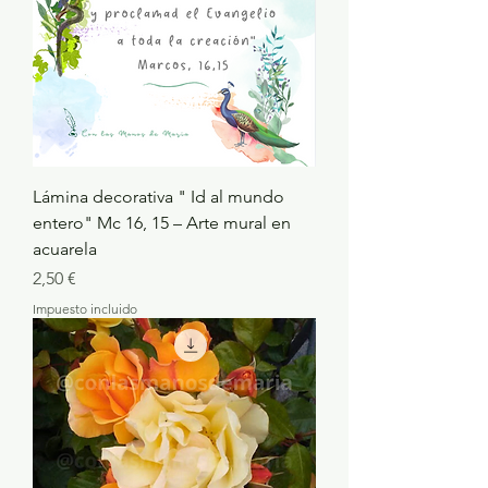
Lámina decorativa " Id al mundo
entero" Mc 16, 15 – Arte mural en
acuarela
Precio
2,50 €
Impuesto incluido