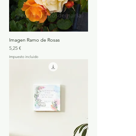
Imagen Ramo de Rosas
Precio
5,25 €
Impuesto incluido